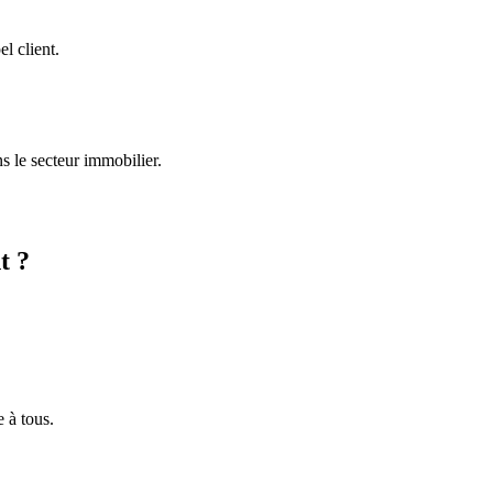
l client.
 le secteur immobilier.
t ?
e à tous.