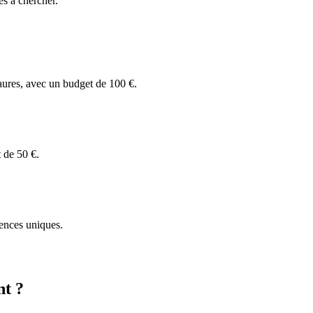
es à chercher.
aures, avec un budget de 100 €.
 de 50 €.
iences uniques.
nt ?