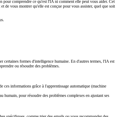
cien pour comprendre ce qu'est l'IA ni comment elle peut vous aider. Cet
et de vous montrer qu'elle est conçue pour vous assister, quel que soit
us.
r certaines formes d'intelligence humaine. En d'autres termes, l'IA est
apprendre ou résoudre des problèmes.
 de ces informations grâce à l'apprentissage automatique (machine
erveau humain, pour résoudre des problèmes complexes en ajustant ses
âches spécifiques, comme trier des emails ou vous recommander des