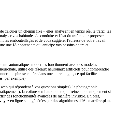
 calculer un chemin fixe – elles analysent en temps réel le trafic, les
alyser vos habitudes de conduite et l'état du trafic pour proposer
t les embouteillages et de vous suggérer l'adresse de votre travail
donc une IA apprenante qui anticipe vos besoins de trajet.
ducteurs automatiques modernes fonctionnent avec des modèles
 neuronale, utilise des réseaux neuronaux artificiels pour comprendre
ner une phrase entière dans une autre langue, ce qui facilite
as, par exemple).
es web qui répondent à vos questions simples), la photographie
utomatiquement), la voiture semi-autonome qui freine automatiquement si
ffrir des fonctionnalités avancées de manière invisible. En bref,
oyez en ligne sont générées par des algorithmes d'IA en arrière-plan.