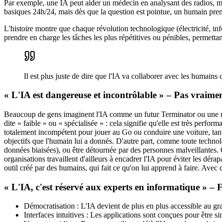
Par exemple, une IA peut aider un médecin en analysant des radios, mai
basiques 24h/24, mais dès que la question est pointue, un humain prend
L'histoire montre que chaque révolution technologique (électricité, infor
prendre en charge les tâches les plus répétitives ou pénibles, permetta
Il est plus juste de dire que l'IA va collaborer avec les humains
« L'IA est dangereuse et incontrôlable » – Pas vraimen
Beaucoup de gens imaginent l'IA comme un futur Terminator ou une mach
dite « faible » ou « spécialisée » : cela signifie qu'elle est très pe
totalement incompétent pour jouer au Go ou conduire une voiture, tant 
objectifs que l'humain lui a donnés. D'autre part, comme toute technologi
données biaisées), ou être détournée par des personnes malveillantes. C
organisations travaillent d'ailleurs à encadrer l'IA pour éviter les dé
outil créé par des humains, qui fait ce qu'on lui apprend à faire. Ave
« L'IA, c'est réservé aux experts en informatique » – 
Démocratisation : L'IA devient de plus en plus accessible au gr
Interfaces intuitives : Les applications sont conçues pour être sim