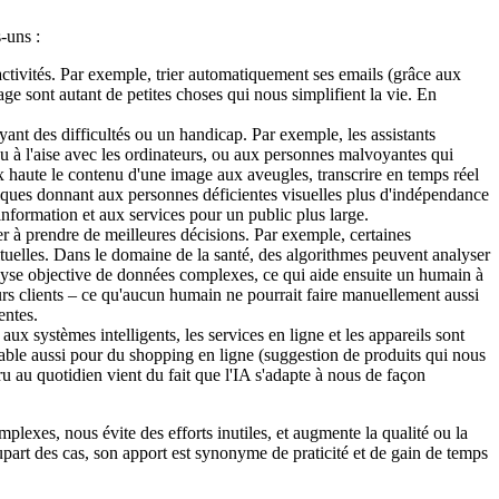
-uns :
 activités. Par exemple, trier automatiquement ses emails (grâce aux
énage sont autant de petites choses qui nous simplifient la vie. En
ayant des difficultés ou un handicap. Par exemple, les assistants
eu à l'aise avec les ordinateurs, ou aux personnes malvoyantes qui
x haute le contenu d'une image aux aveugles, transcrire en temps réel
iques donnant aux personnes déficientes visuelles plus d'indépendance
information et aux services pour un public plus large.
er à prendre de meilleures décisions. Par exemple, certaines
tuelles. Dans le domaine de la santé, des algorithmes peuvent analyser
lyse objective de données complexes, ce qui aide ensuite un humain à
ours clients – ce qu'aucun humain ne pourrait faire manuellement aussi
entes.
aux systèmes intelligents, les services en ligne et les appareils sont
lable aussi pour du shopping en ligne (suggestion de produits qui nous
u au quotidien vient du fait que l'IA s'adapte à nous de façon
mplexes, nous évite des efforts inutiles, et augmente la qualité ou la
lupart des cas, son apport est synonyme de praticité et de gain de temps