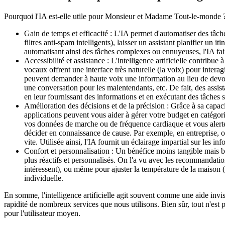
Pourquoi l'IA est-elle utile pour Monsieur et Madame Tout-le-monde ? 
Gain de temps et efficacité : L'IA permet d'automatiser des tâch
filtres anti-spam intelligents), laisser un assistant planifier un 
automatisant ainsi des tâches complexes ou ennuyeuses, l'IA fait
Accessibilité et assistance : L'intelligence artificielle contribu
vocaux offrent une interface très naturelle (la voix) pour inter
peuvent demander à haute voix une information au lieu de devoir 
une conversation pour les malentendants, etc. De fait, des ass
en leur fournissant des informations et en exécutant des tâches s
Amélioration des décisions et de la précision : Grâce à sa capac
applications peuvent vous aider à gérer votre budget en catégor
vos données de marche ou de fréquence cardiaque et vous alerte
décider en connaissance de cause. Par exemple, en entreprise, on
vite. Utilisée ainsi, l'IA fournit un éclairage impartial sur les i
Confort et personnalisation : Un bénéfice moins tangible mais bien
plus réactifs et personnalisés. On l'a vu avec les recommandati
intéressent), ou même pour ajuster la température de la maison (
individuelle.
En somme, l'intelligence artificielle agit souvent comme une aide invisi
rapidité de nombreux services que nous utilisons. Bien sûr, tout n'est 
pour l'utilisateur moyen.