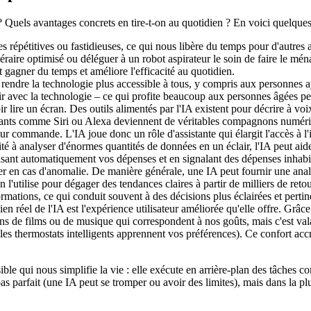
Quels avantages concrets en tire-t-on au quotidien ? En voici quelques
es répétitives ou fastidieuses, ce qui nous libère du temps pour d'autres
itinéraire optimisé ou déléguer à un robot aspirateur le soin de faire le m
 gagner du temps et améliore l'efficacité au quotidien.
e à rendre la technologie plus accessible à tous, y compris aux personnes 
agir avec la technologie – ce qui profite beaucoup aux personnes âgées p
lire un écran. Des outils alimentés par l'IA existent pour décrire à voi
istants comme Siri ou Alexa deviennent de véritables compagnons numér
ur commande. L'IA joue donc un rôle d'assistante qui élargit l'accès à l'
ité à analyser d'énormes quantités de données en un éclair, l'IA peut aid
isant automatiquement vos dépenses et en signalant des dépenses inhabi
r en cas d'anomalie. De manière générale, une IA peut fournir une ana
 l'utilise pour dégager des tendances claires à partir de milliers de ret
nformations, ce qui conduit souvent à des décisions plus éclairées et pertin
 réel de l'IA est l'expérience utilisateur améliorée qu'elle offre. Grâce 
ons de films ou de musique qui correspondent à nos goûts, mais c'est va
les thermostats intelligents apprennent vos préférences). Ce confort accr
ble qui nous simplifie la vie : elle exécute en arrière-plan des tâches co
pas parfait (une IA peut se tromper ou avoir des limites), mais dans la p