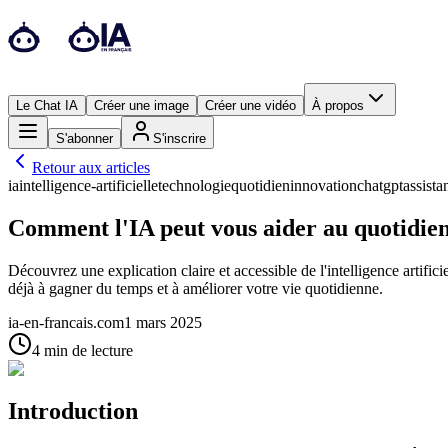
Le Chat IA
Créer une image
Créer une vidéo
À propos
S'abonner
S'inscrire
Retour aux articles
ia
intelligence-artificielle
technologie
quotidien
innovation
chatgpt
assista
Comment l'IA peut vous aider au quotidien
Découvrez une explication claire et accessible de l'intelligence artifi
déjà à gagner du temps et à améliorer votre vie quotidienne.
ia-en-francais.com
1 mars 2025
4
min de lecture
Introduction