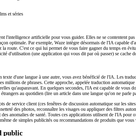
lms et séries
ntelligence artificielle pour vous guider. Elles ne se contentent pas de
 façon optimale. Par exemple, Waze intègre désormais de l'IA capable d'an
 route. C'est ce qui lui permet de vous faire gagner du temps en évitan
icité d'utilisation (une application qui vous dit par où passer) se cache 
n texte d'une langue à une autre, vous avez bénéficié de l'IA. Les tra
des millions de phrases. Cette approche, appelée traduction automatique
relles qu'auparavant. En quelques secondes, l'IA est capable de vous don
trangers au quotidien (lire un article dans une langue qu'on ne parle p
ots de service client (ces fenêtres de discussion automatique sur les sit
a netteté des photos, reconnaître les visages ou appliquer des filtres a
 des anomalies de santé. Toutes ces applications utilisent de l'IA pour o
e, même de simples publicités ou recommandations de produits que vous v
d public