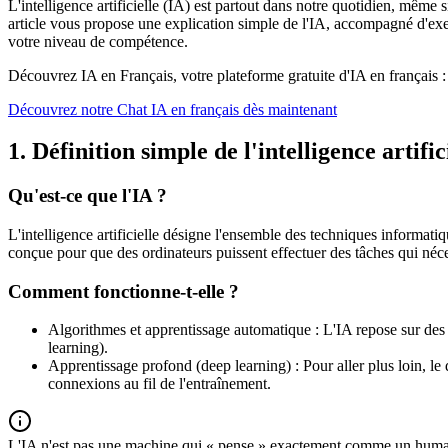
L'intelligence artificielle (IA) est partout dans notre quotidien, même
article vous propose une explication simple de l'IA, accompagné d'exem
votre niveau de compétence.
Découvrez IA en Français, votre plateforme gratuite d'IA en français : c
Découvrez notre Chat IA en français dès maintenant
1. Définition simple de l'intelligence artific
Qu'est-ce que l'IA ?
L'intelligence artificielle désigne l'ensemble des techniques informat
conçue pour que des ordinateurs puissent effectuer des tâches qui né
Comment fonctionne-t-elle ?
Algorithmes et apprentissage automatique : L'IA repose sur des 
learning).
Apprentissage profond (deep learning) : Pour aller plus loin, le
connexions au fil de l'entraînement.
L'IA n'est pas une machine qui « pense » exactement comme un humain.