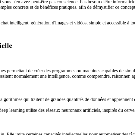
 si vous n'en avez peut-être pas conscience. Pas besoin d'être informati
ples concrets et de bénéfices pratiques, afin de démystifier ce concept 
hat intelligent, génération d'images et vidéos, simple et accessible à to
ielle
iques permettant de créer des programmes ou machines capables de simule
cessitent normalement une intelligence, comme comprendre, raisonner, 
algorithmes qui traitent de grandes quantités de données et apprennent
 deep learning utilise des réseaux neuronaux artificiels, inspirés du c
 Elle imite certaines capacités intellectuelles pour automatiser des t